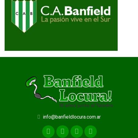
info@banfieldlocura.com.ar