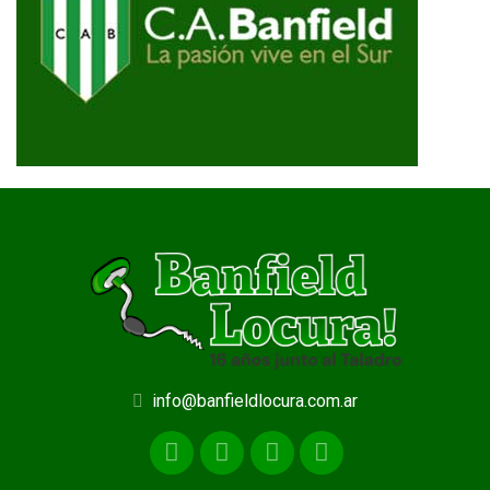
info@banfieldlocura.com.ar