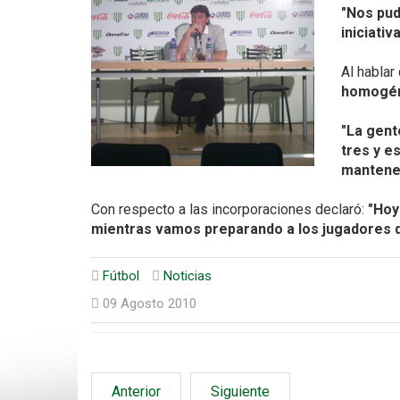
"Nos pud
iniciativ
Al hablar
homogén
"La gent
tres y e
mantene
Con respecto a las incorporaciones declaró:
"Hoy
mientras vamos preparando a los jugadores q
Fútbol
Noticias
09 Agosto 2010
Anterior
Siguiente