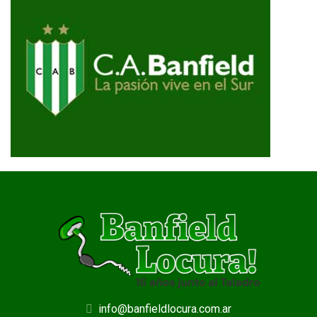
info@banfieldlocura.com.ar