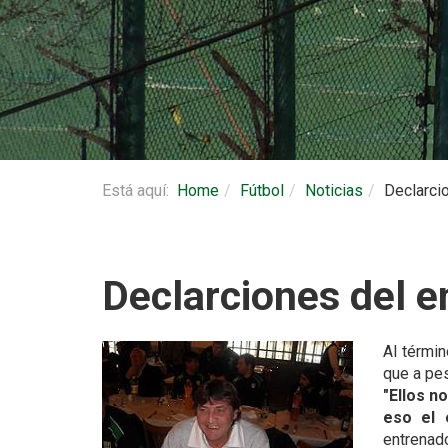
Está aquí:
Home
Fútbol
Noticias
Declarci
Declarciones del 
Al términ
que a pes
"Ellos n
eso el 
entrenado