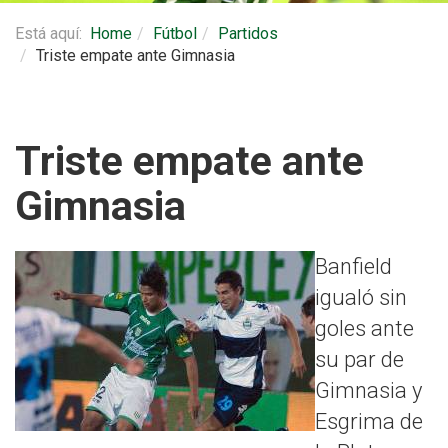
Está aquí:
Home
Fútbol
Partidos
Triste empate ante Gimnasia
Triste empate ante
Gimnasia
Banfield
igualó sin
goles ante
su par de
Gimnasia y
Esgrima de