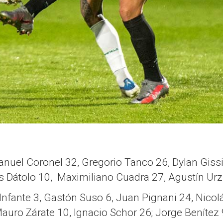
el Coronel 32, Gregorio Tanco 26, Dylan Gissi 
 Dátolo 10, Maximiliano Cuadra 27, Agustín Urzi
ante 3, Gastón Suso 6, Juan Pignani 24, Nicolás 
Mauro Zárate 10, Ignacio Schor 26; Jorge Benítez