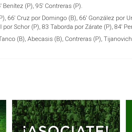
′ Benítez (P), 95′ Contreras (P).
P), 66′ Cruz por Domingo (B), 66′ González por Urzi
l por Schor (P), 83 Taborda por Zárate (P), 84′ Pe
 Tanco (B), Abecasis (B), Contreras (P), Tijanovich