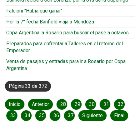
Falcioni "Había que ganar"
Por la 7° fecha Banfield viaja a Mendoza
Copa Argentina: a Rosario para buscar el pase a octavos
Preparados para enfrentar a Talleres en el retorno del
Emperador
Venta de pasajes y entradas para ir a Rosario por Copa
Argentina
Página 33 de 372
Inicio
Anterior
28
29
30
31
32
33
34
35
36
37
Siguiente
Final