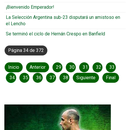
¡Bienvenido Emperador!
La Selección Argentina sub-23 disputará un amistoso en
el Lencho
Se terminó el ciclo de Hernán Crespo en Banfield
Página 34 de 372
Inicio
Anterior
29
30
31
32
33
34
35
36
37
38
Siguiente
Final