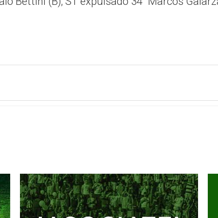
o Bettini (B); ST expulsado 34´ Marcos Galarza