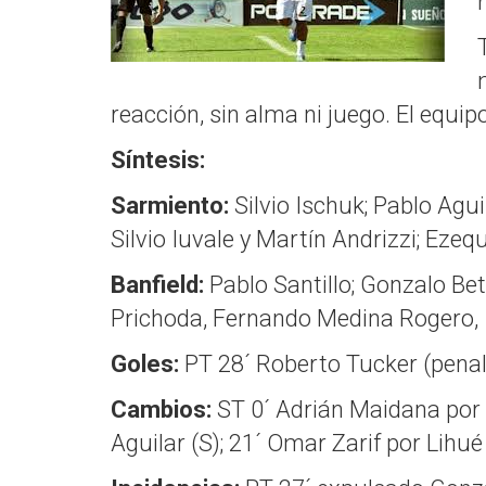
reacción, sin alma ni juego. El equi
Síntesis:
Sarmiento:
Silvio Ischuk; Pablo Agu
Silvio Iuvale y Martín Andrizzi; Ezeq
Banfield:
Pablo Santillo; Gonzalo Be
Prichoda, Fernando Medina Rogero, I
Goles:
PT 28´ Roberto Tucker (penal)
Cambios:
ST 0´ Adrián Maidana por 
Aguilar (S); 21´ Omar Zarif por Lihué