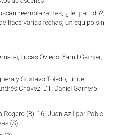
stos de ascenso.
uscan reemplazantes, ¿del partido?,
e hace varias fechas, un equipo sin
ematei; Lucas Oviedo, Yamil Garnier,
guera y Gustavo Toledo; Lihué
Andrés Chávez. DT: Daniel Garnero.
 Rogero (B), 16´ Juan Azil por Pablo
as (S).