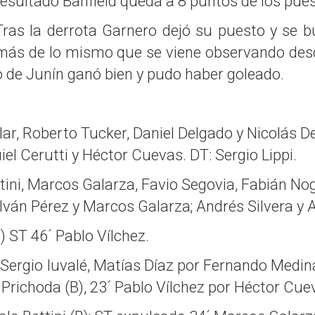
resultado Banfield queda a 8 puntos de los pue
Tras la derrota Garnero dejó su puesto y se b
más de lo mismo que se viene observando desd
po de Junín ganó bien y pudo haber goleado.
ilar, Roberto Tucker, Daniel Delgado y Nicolás D
uiel Cerutti y Héctor Cuevas. DT: Sergio Lippi.
ttini, Marcos Galarza, Favio Segovia, Fabián No
ván Pérez y Marcos Galarza; Andrés Silvera y 
 ST 46´ Pablo Vílchez.
Sergio Iuvalé, Matías Díaz por Fernando Medina
 Prichoda (B), 23´ Pablo Vílchez por Héctor Cuev