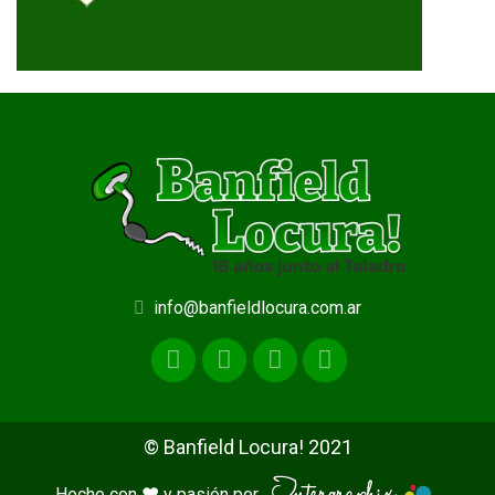
info@banfieldlocura.com.ar
© Banfield Locura! 2021
Hecho con ♥ y pasión por