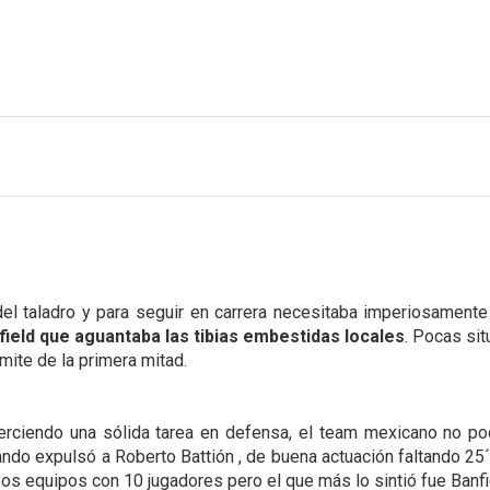
l taladro y para seguir en carrera necesitaba imperiosamente 
field que aguantaba las tibias embestidas locales
. Pocas sit
ámite de la primera mitad.
erciendo una sólida tarea en defensa, el team mexicano no podí
ando expulsó a Roberto Battión , de buena actuación faltando 25´ p
s equipos con 10 jugadores pero el que más lo sintió fue Banfi