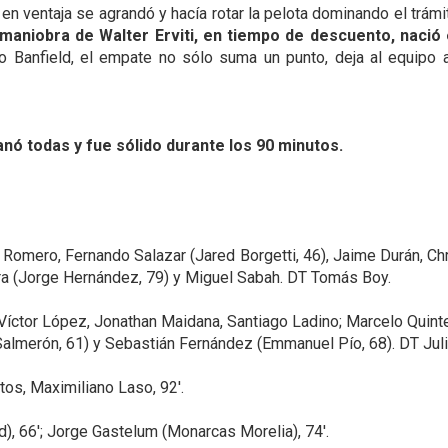
 en ventaja se agrandó y hacía rotar la pelota dominando el trám
maniobra de Walter Erviti, en tiempo de descuento, nació 
do Banfield, el empate no sólo suma un punto, deja al equipo a 
anó todas y fue sólido durante los 90 minutos.
Romero, Fernando Salazar (Jared Borgetti, 46), Jaime Durán, Ch
yra (Jorge Hernández, 79) y Miguel Sabah. DT Tomás Boy.
íctor López, Jonathan Maidana, Santiago Ladino; Marcelo Quintero
Salmerón, 61) y Sebastián Fernández (Emmanuel Pío, 68). DT Juli
tos, Maximiliano Laso, 92'.
), 66'; Jorge Gastelum (Monarcas Morelia), 74'.