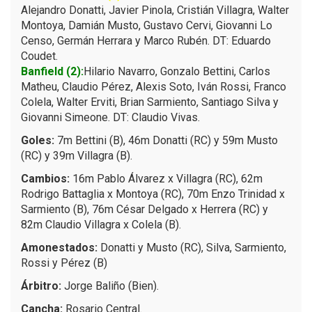
Alejandro Donatti, Javier Pinola, Cristián Villagra, Walter
Montoya, Damián Musto, Gustavo Cervi, Giovanni Lo
Censo, Germán Herrara y Marco Rubén. DT: Eduardo
Coudet.
Banfield (2):
Hilario Navarro, Gonzalo Bettini, Carlos
Matheu, Claudio Pérez, Alexis Soto, Iván Rossi, Franco
Colela, Walter Erviti, Brian Sarmiento, Santiago Silva y
Giovanni Simeone. DT: Claudio Vivas.
Goles:
7m Bettini (B), 46m Donatti (RC) y 59m Musto
(RC) y 39m Villagra (B).
Cambios:
16m Pablo Álvarez x Villagra (RC), 62m
Rodrigo Battaglia x Montoya (RC), 70m Enzo Trinidad x
Sarmiento (B), 76m César Delgado x Herrera (RC) y
82m Claudio Villagra x Colela (B).
Amonestados:
Donatti y Musto (RC), Silva, Sarmiento,
Rossi y Pérez (B)
Árbitro:
Jorge Baliño (Bien).
Cancha:
Rosario Central.