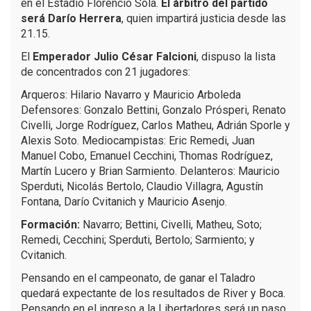
en el Estadio Florencio Sola.
El árbitro del partido
será Darío Herrera
, quien impartirá justicia desde las
21.15.
El
Emperador Julio César Falcioni
, dispuso la lista
de concentrados con 21 jugadores:
Arqueros: Hilario Navarro y Mauricio Arboleda
Defensores: Gonzalo Bettini, Gonzalo Prósperi, Renato
Civelli, Jorge Rodríguez, Carlos Matheu, Adrián Sporle y
Alexis Soto. Mediocampistas: Eric Remedi, Juan
Manuel Cobo, Emanuel Cecchini, Thomas Rodríguez,
Martín Lucero y Brian Sarmiento. Delanteros: Mauricio
Sperduti, Nicolás Bertolo, Claudio Villagra, Agustín
Fontana, Darío Cvitanich y Mauricio Asenjo.
Formación:
Navarro; Bettini, Civelli, Matheu, Soto;
Remedi, Cecchini; Sperduti, Bertolo; Sarmiento; y
Cvitanich.
Pensando en el campeonato, de ganar el Taladro
quedará expectante de los resultados de River y Boca.
Pensando en el ingreso a la Libertadores será un paso