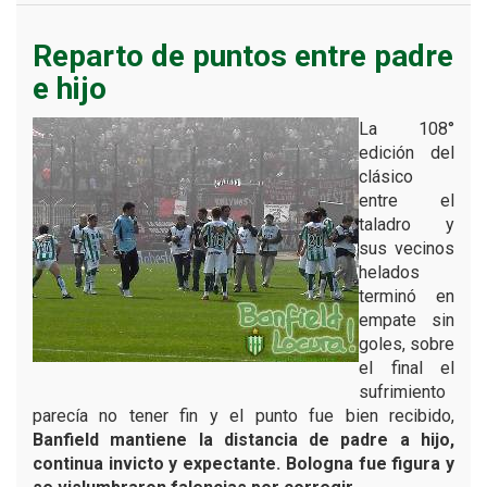
Reparto de puntos entre padre
e hijo
La 108°
edición del
clásico
entre el
taladro y
sus vecinos
helados
terminó en
empate sin
goles, sobre
el final el
sufrimiento
parecía no tener fin y el punto fue bien recibido,
Banfield mantiene la distancia de padre a hijo,
continua invicto y expectante. Bologna fue figura y