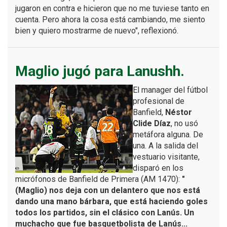
jugaron en contra e hicieron que no me tuviese tanto en
cuenta. Pero ahora la cosa está cambiando, me siento
bien y quiero mostrarme de nuevo", reflexionó.
Maglio jugó para Lanushh.
El manager del fútbol
profesional de
Banfield,
Néstor
Clide Díaz
, no usó
metáfora alguna. De
una. A la salida del
vestuario visitante,
disparó en los
micrófonos de Banfield de Primera (AM 1470):
"
(Maglio) nos deja con un delantero que nos está
dando una mano bárbara, que está haciendo goles
todos los partidos, sin el clásico con Lanús. Un
muchacho que fue basquetbolista de Lanús...