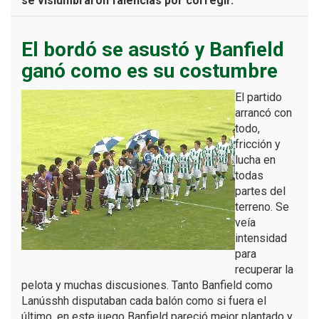
se vislumbraron falencias por corregir.
El bordó se asustó y Banfield
ganó como es su costumbre
El partido
arrancó con
todo,
fricción y
lucha en
todas
partes del
terreno. Se
veía
intensidad
para
recuperar la
pelota y muchas discusiones. Tanto Banfield como
Lanússhh disputaban cada balón como si fuera el
último, en este juego Banfield pareció mejor plantado y