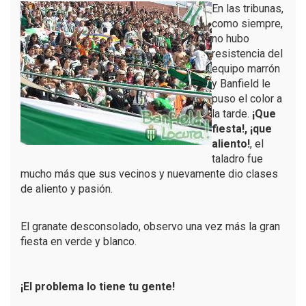
En las tribunas,
como siempre,
no hubo
resistencia del
equipo marrón
y Banfield le
puso el color a
la tarde.
¡Que
fiesta!, ¡que
aliento!
, el
taladro fue
mucho más que sus vecinos y nuevamente dio clases
de aliento y pasión.
El granate desconsolado, observo una vez más la gran
fiesta en verde y blanco.
¡El problema lo tiene tu gente!