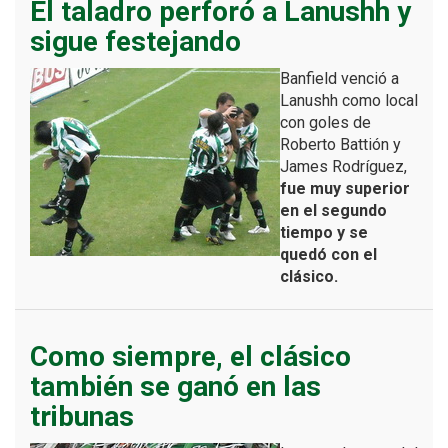
El taladro perforó a Lanushh y
sigue festejando
Banfield venció a
Lanushh como local
con goles de
Roberto Battión y
James Rodríguez,
fue muy superior
en el segundo
tiempo y se
quedó con el
clásico.
Como siempre, el clásico
también se ganó en las
tribunas